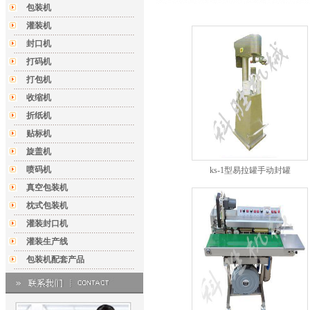
包装机
灌装机
封口机
打码机
打包机
收缩机
折纸机
贴标机
旋盖机
喷码机
ks-1型易拉罐手动封罐
真空包装机
枕式包装机
灌装封口机
灌装生产线
包装机配套产品