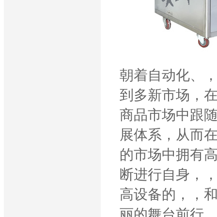
朝着自动化、
到多新市场，
商品市场中跟
展体系，从而
的市场中拥有
断进行自身，
高设备的，，
丽的舞台前行