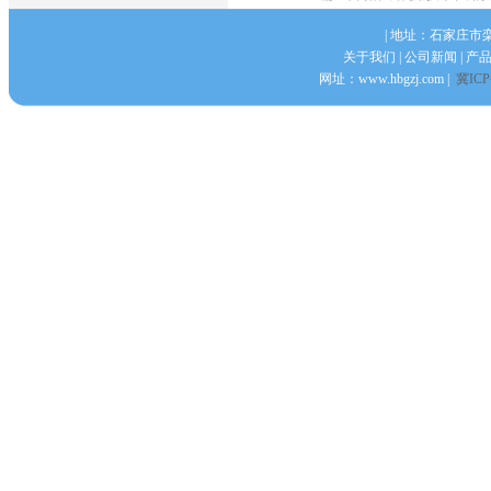
| 地址：石家庄市
关于我们
|
公司新闻
|
产
网址：
www.hbgzj.com
|
冀ICP