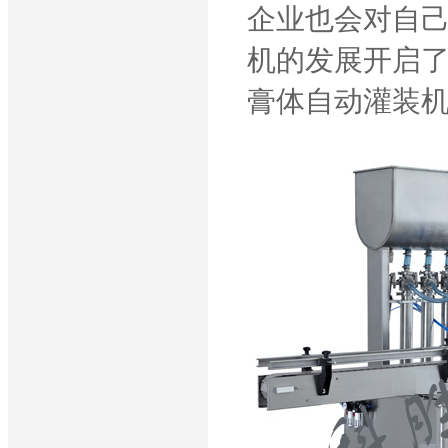
企业也会对自
机的发展开启
膏体自动灌装