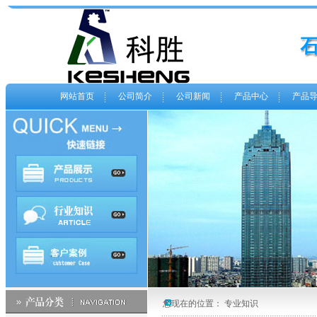
网站首页
公司简介
公司新闻
产品中心
产品
您现在的位置： 专业知识