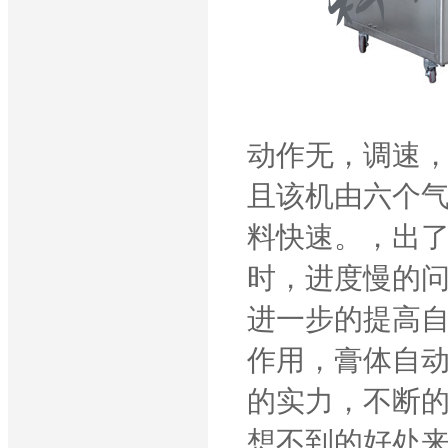
动作无，调速
且该机由六个
料快速。，出
时，进度慢的
进一步的提高
作用，膏体自
的实力，不断
想不到的好处