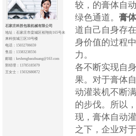
较，的膏体自
绿色通道。
膏
石家庄科胜包装机械有限公司
道自己自身存
地址：石家庄市栾城区裕翔街165号未
来科技城三区10号楼
身价值的过程
电话：15032706659
售后：13383238556
力。
邮箱：keshengbaozhuang@163.com
各不断实现自
郭经理：13785185079
王女士：15032680872
果。对于膏体
动灌装机不断
的步伐。所以
现，膏体自动
之下，企业对