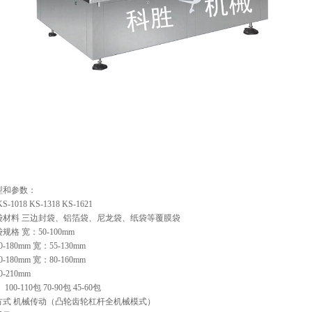
型和参数：
-1018 KS-1318 KS-1621
袋材料 三边封袋、铝箔袋、尼龙袋、纸袋等覆膜袋
规格 宽：50-100mm
-180mm 宽：55-130mm
-180mm 宽：80-160mm
-210mm
100-110包 70-90包 45-60包
方式 机械传动（凸轮齿轮杠杆全机械模式）