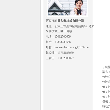
石家庄科胜包装机械有限公司
地址：石家庄市栾城区裕翔街165号未
来科技城三区10号楼
电话：15032706659
售后：13383238556
邮箱：keshengbaozhuang@163.com
郭经理：13785185079
王女士：15032680872
，机
型号 KS
包装
包装袋
长：60
长：60
长：80
包装， 
驱动