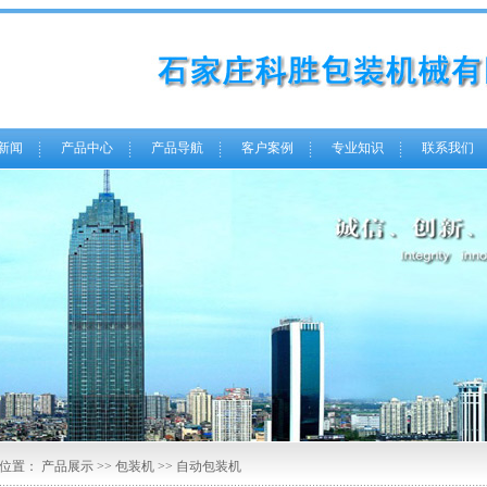
新闻
产品中心
产品导航
客户案例
专业知识
联系我们
： 产品展示 >> 包装机 >> 自动包装机